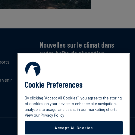
Nouvelles sur le climat dans
votre boîte de réception
s
ports
Inscrivez-vous pour recevoir notre bulletin
mensuel gratuit sur les dernières tendances,
politiques et innovations en matière de climat.
 venir
Cookie Preferences
Abonnez-vous
By clicking “Accept All Cookies”, you agree to the storing
of cookies on your device to enhance site navigation,
analyze site usage, and assist in our marketing efforts.
View our Privacy Policy
Accept All Cookies