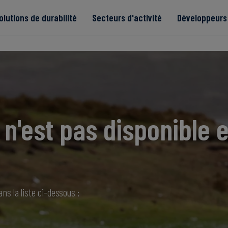
olutions de durabilité
Secteurs d'activité
Développeurs 
de
n'est pas disponible e
Read more
Read more
tégrité
Read more
Read more
Read more
ns la liste ci-dessous :