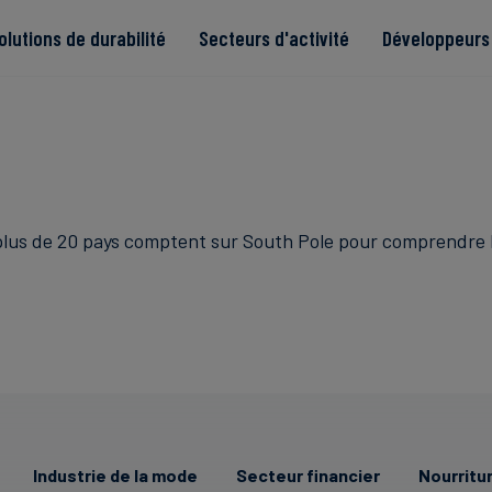
olutions de durabilité
Secteurs d'activité
Développeurs 
de
plus de 20 pays comptent sur South Pole pour comprendre l
Read more
Read more
tégrité
Read more
Read more
Read more
Industrie de la mode
Secteur financier
Nourritu