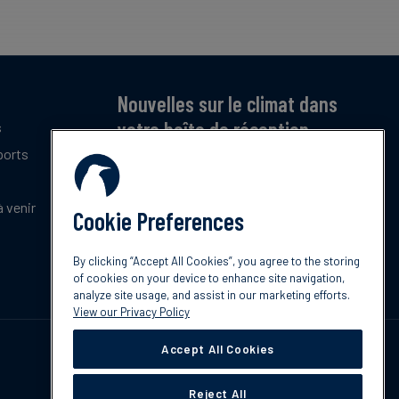
Nouvelles sur le climat dans
votre boîte de réception
s
ports
Inscrivez-vous pour recevoir notre bulletin
mensuel gratuit sur les dernières tendances,
politiques et innovations en matière de climat.
 venir
Cookie Preferences
Abonnez-vous
By clicking “Accept All Cookies”, you agree to the storing
of cookies on your device to enhance site navigation,
analyze site usage, and assist in our marketing efforts.
View our Privacy Policy
Accept All Cookies
Reject All