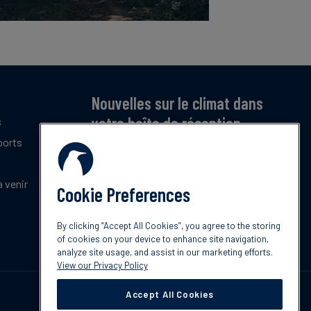
Nouvelles sur le climat dans
votre boîte de réception
s
ports
Inscrivez-vous pour recevoir notre bulletin
mensuel gratuit sur les dernières tendances,
politiques et innovations en matière de climat.
 venir
Cookie Preferences
Abonnez-vous
By clicking “Accept All Cookies”, you agree to the storing
of cookies on your device to enhance site navigation,
analyze site usage, and assist in our marketing efforts.
View our Privacy Policy
Accept All Cookies