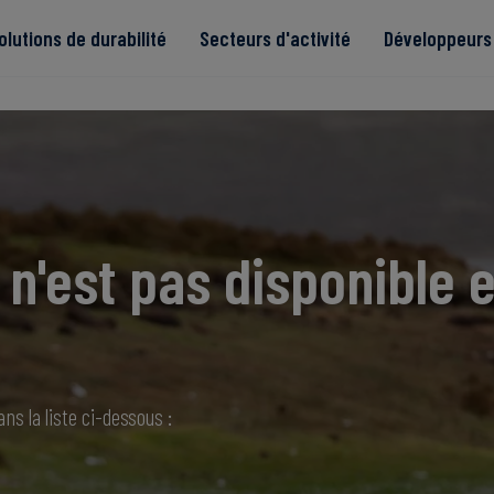
olutions de durabilité
Secteurs d'activité
Développeurs 
de
n'est pas disponible e
Read more
Read more
tégrité
Read more
Read more
Read more
ns la liste ci-dessous :