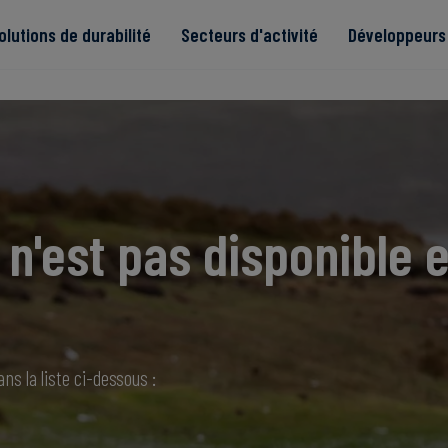
olutions de durabilité
Secteurs d'activité
Développeurs 
de
n'est pas disponible e
Read more
Read more
tégrité
Read more
Read more
Read more
ns la liste ci-dessous :