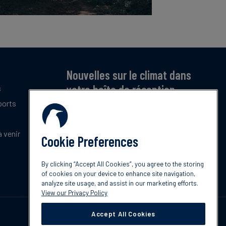
Nouvelles sur le climat dans
votre boîte de réception
s
ports
Inscrivez-vous pour recevoir notre bulletin
mensuel gratuit sur les dernières tendances,
politiques et innovations en matière de climat.
 venir
Cookie Preferences
Abonnez-vous
By clicking “Accept All Cookies”, you agree to the storing
of cookies on your device to enhance site navigation,
analyze site usage, and assist in our marketing efforts.
View our Privacy Policy
Accept All Cookies