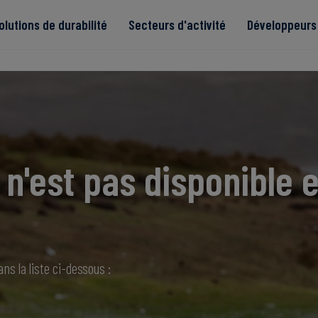
olutions de durabilité
Secteurs d'activité
Développeurs 
de
n'est pas disponible e
Read more
Read more
tégrité
Read more
Read more
Read more
ns la liste ci-dessous :