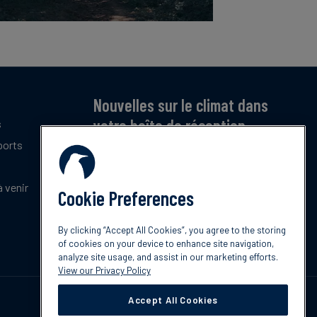
Nouvelles sur le climat dans
votre boîte de réception
s
ports
Inscrivez-vous pour recevoir notre bulletin
mensuel gratuit sur les dernières tendances,
politiques et innovations en matière de climat.
 venir
Cookie Preferences
Abonnez-vous
By clicking “Accept All Cookies”, you agree to the storing
of cookies on your device to enhance site navigation,
analyze site usage, and assist in our marketing efforts.
View our Privacy Policy
Accept All Cookies