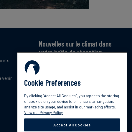
Nouvelles sur le climat dans
votre boîte de réception
s
ports
Inscrivez-vous pour recevoir notre bulletin
mensuel gratuit sur les dernières tendances,
politiques et innovations en matière de climat.
 venir
Cookie Preferences
Abonnez-vous
By clicking “Accept All Cookies”, you agree to the storing
of cookies on your device to enhance site navigation,
analyze site usage, and assist in our marketing efforts.
View our Privacy Policy
Accept All Cookies