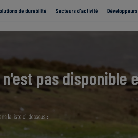
olutions de durabilité
Secteurs d'activité
Développeurs 
de
n'est pas disponible e
Read more
Read more
tégrité
Read more
Read more
Read more
ns la liste ci-dessous :