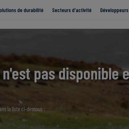
olutions de durabilité
Secteurs d'activité
Développeurs 
de
n'est pas disponible e
Read more
Read more
tégrité
Read more
Read more
Read more
ns la liste ci-dessous :