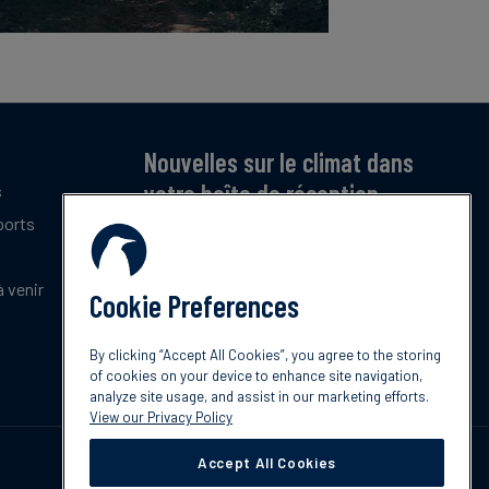
Nouvelles sur le climat dans
votre boîte de réception
s
ports
Inscrivez-vous pour recevoir notre bulletin
mensuel gratuit sur les dernières tendances,
politiques et innovations en matière de climat.
 venir
Cookie Preferences
Abonnez-vous
By clicking “Accept All Cookies”, you agree to the storing
of cookies on your device to enhance site navigation,
analyze site usage, and assist in our marketing efforts.
View our Privacy Policy
Accept All Cookies