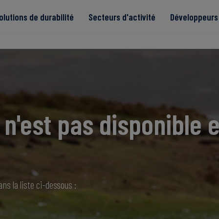
olutions de durabilité
Secteurs d'activité
Développeurs 
de
n'est pas disponible e
Read more
Read more
tégrité
Read more
Read more
Read more
ns la liste ci-dessous :