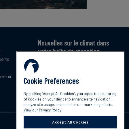
Nouvelles sur le climat dans
votre boîte de réception
s
ports
Inscrivez-vous pour recevoir notre bulletin
mensuel gratuit sur les dernières tendances,
politiques et innovations en matière de climat.
 venir
Cookie Preferences
Abonnez-vous
By clicking “Accept All Cookies”, you agree to the storing
of cookies on your device to enhance site navigation,
analyze site usage, and assist in our marketing efforts.
View our Privacy Policy
Accept All Cookies