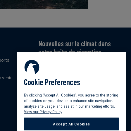
Nouvelles sur le climat dans
votre boîte de réception
s
ports
Inscrivez-vous pour recevoir notre bulletin
mensuel gratuit sur les dernières tendances,
politiques et innovations en matière de climat.
 venir
Cookie Preferences
Abonnez-vous
By clicking “Accept All Cookies”, you agree to the storing
of cookies on your device to enhance site navigation,
analyze site usage, and assist in our marketing efforts.
View our Privacy Policy
Accept All Cookies