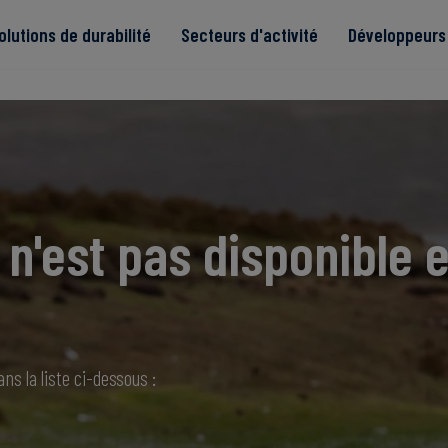
olutions de durabilité
Secteurs d'activité
Développeurs 
de
n'est pas disponible e
Read more
Read more
tégrité
Read more
Read more
Read more
ns la liste ci-dessous :