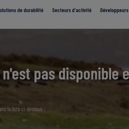
olutions de durabilité
Secteurs d'activité
Développeurs 
de
n'est pas disponible e
Read more
Read more
tégrité
Read more
Read more
Read more
ns la liste ci-dessous :