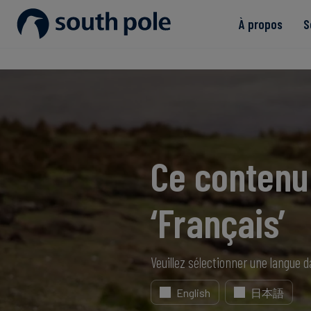
À propos
S
Notre mission
Biens de consommation - Mo
Découvrir nos projets
Guides et rapports
Notre équipe de direction
Énergie et services publics
Événements à venir
Nos bureaux
Agroalimentaire
Blog South Pole
Ce contenu 
Notre engagement envers l'in
Finance durable
Études de cas
‘Français’
Actualités
Veuillez sélectionner une langue da
English
日本語