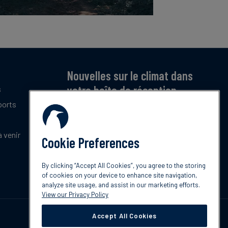
Nouvelles sur le climat dans
votre boîte de réception
s
ports
Inscrivez-vous pour recevoir notre bulletin
mensuel gratuit sur les dernières tendances,
politiques et innovations en matière de climat.
 venir
Cookie Preferences
Abonnez-vous
By clicking “Accept All Cookies”, you agree to the storing
of cookies on your device to enhance site navigation,
analyze site usage, and assist in our marketing efforts.
View our Privacy Policy
Accept All Cookies