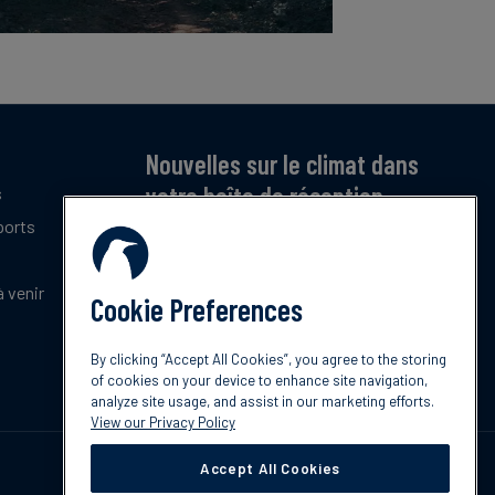
Nouvelles sur le climat dans
votre boîte de réception
s
ports
Inscrivez-vous pour recevoir notre bulletin
mensuel gratuit sur les dernières tendances,
politiques et innovations en matière de climat.
 venir
Cookie Preferences
Abonnez-vous
By clicking “Accept All Cookies”, you agree to the storing
of cookies on your device to enhance site navigation,
analyze site usage, and assist in our marketing efforts.
View our Privacy Policy
Accept All Cookies