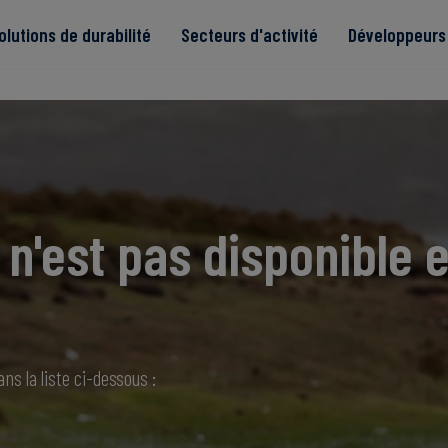
olutions de durabilité
Secteurs d'activité
Développeurs 
de
n'est pas disponible e
Read more
Read more
tégrité
Read more
Read more
Read more
ns la liste ci-dessous :