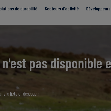
olutions de durabilité
Secteurs d'activité
Développeurs 
de
n'est pas disponible e
Read more
Read more
tégrité
Read more
Read more
Read more
ns la liste ci-dessous :