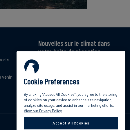
Nouvelles sur le climat dans
votre boîte de réception
s
ports
Inscrivez-vous pour recevoir notre bulletin
mensuel gratuit sur les dernières tendances,
politiques et innovations en matière de climat.
 venir
Cookie Preferences
Abonnez-vous
By clicking “Accept All Cookies”, you agree to the storing
of cookies on your device to enhance site navigation,
analyze site usage, and assist in our marketing efforts.
View our Privacy Policy
Accept All Cookies