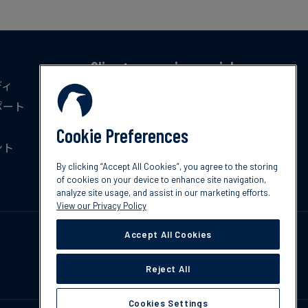
Climate news in your inbox
ディ
気候変動に関する最新のトレンド、政策、イ
ポート
ノベーションを毎月無料でお届けします。
Cookie Preferences
ント
今すぐ登録
By clicking “Accept All Cookies”, you agree to the storing
of cookies on your device to enhance site navigation,
analyze site usage, and assist in our marketing efforts.
View our Privacy Policy
Accept All Cookies
Reject All
Cookies Settings