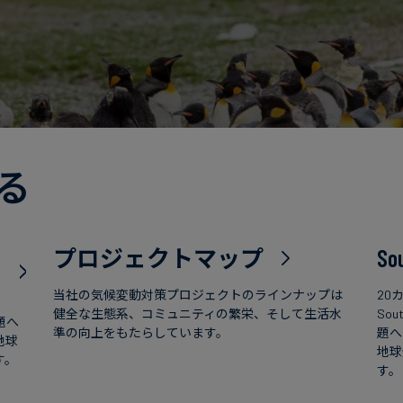
る
プロジェクトマップ
So
当社の気候変動対策プロジェクトのラインナップは
20
健全な生態系、コミュニティの繁栄、そして生活水
So
題へ
準の向上をもたらしています。
題へ
地球
地球
す。
す。