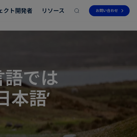
ェクト開発者
リソース
お問い合わせ
言語では
Read more
Read more
Read more
Read more
Read more
日本語’