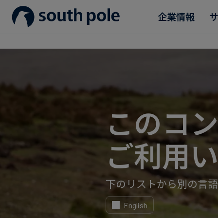
企業情報
企業理念
消費財・ファッション
プロジェクトを見る
ガイド＆レポート
役員紹介
エネルギー・電力・ガス
今後のイベント
所在地
食品・飲料
ブログ
このコ
誠実さへの取り組み
サステナブルファイナンス
ケーススタディ
ご利用い
ニュース
下のリストから別の言語
English