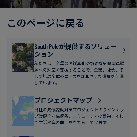
電
ト
実
力・
さ
ガ
このページに戻る
ブ
へ
ス
ロ
の
グ
取
食
South Poleが提供するソリュー
り
ション
品・
組
ケ
飲
み
ー
私たちは、企業の脱炭素化や複雑な気候関連課
料
題への対応を支援することで、企業、社会、そ
ス
して地球全体のニーズを調和させた進展を促進
ス
しています。
サ
タ
ス
デ
プロジェクトマップ
テ
ィ
当社の気候変動対策プロジェクトのラインナッ
ナ
プは健全な生態系、コミュニティの繁栄、そし
ブ
て生活水準の向上をもたらしています。
ニ
ル
ュ