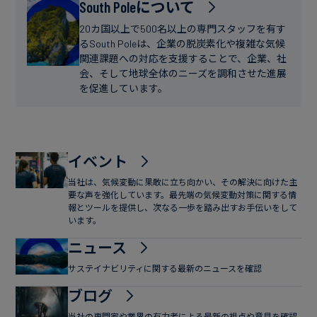
フ
South Poleについて
ー
ァ
ス
20カ国以上で500名以上の専門スタッフを有す
イ
るSouth Poleは、企業の脱炭素化や複雑な気候
関連課題への対応を支援することで、企業、社
ナ
会、そして地球全体のニーズを調和させた進展
ン
を促進しています。
ス
イベント
当社は、気候変動に果敢に立ち向かい、その解決に向けた主
要な声を強化しています。最先端の気候変動対策に関する情
報とツールを提供し、次なる一歩を踏み出すお手伝いをして
います。
ニュース
サステイナビリティに関する最新のニュースを確認
ブログ
当社の専門家や業界の有力者による最新の視点や意見を確認