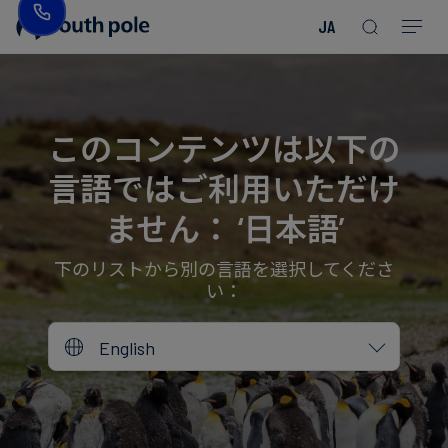
JA
企
消
プ
ガ
業
費
ロ
イ
理
財・
ジ
ド
念
フ
ェ
＆
このコンテンツは以下の
ァ
ク
レ
言語ではご利用いただけ
ッ
ト
ポ
役
シ
を
ー
員
ません： ‘日本語’
Read more
Read more
ョ
見
ト
紹
Read more
Read more
Read more
Read more
Read more
Read more
ン
る
Read more
Read more
介
下のリストから別の言語を選択してくださ
い：
今
エ
後
所
English
ネ
の
在
ル
イ
地
ギ
ベ
ー・
ン
誠