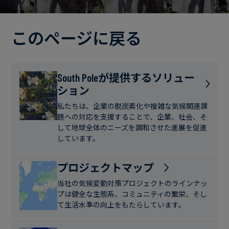
電
ト
実
力・
さ
ガ
このページに戻る
ブ
へ
ス
ロ
の
グ
取
食
South Poleが提供するソリュー
り
ション
品・
組
ケ
飲
み
ー
私たちは、企業の脱炭素化や複雑な気候関連課
料
題への対応を支援することで、企業、社会、そ
ス
して地球全体のニーズを調和させた進展を促進
ス
しています。
サ
タ
ス
デ
プロジェクトマップ
テ
ィ
当社の気候変動対策プロジェクトのラインナッ
ナ
プは健全な生態系、コミュニティの繁栄、そし
ブ
て生活水準の向上をもたらしています。
ニ
ル
ュ