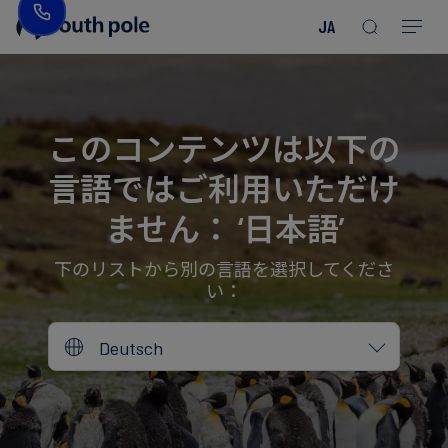
JA
企
消
プ
ガ
業
費
ロ
イ
理
財・
ジ
ド
念
フ
ェ
＆
このコンテンツは以下の
ァ
ク
レ
言語ではご利用いただけ
ッ
ト
ポ
役
シ
を
ー
員
ません： ‘日本語’
Read more
Read more
ョ
見
ト
紹
Read more
Read more
Read more
Read more
Read more
Read more
ン
る
Read more
Read more
介
下のリストから別の言語を選択してくださ
い：
今
エ
後
所
Deutsch
ネ
の
在
ル
イ
地
ギ
ベ
ー・
ン
誠