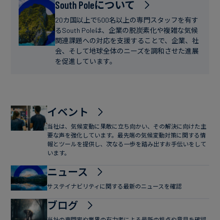
フ
South Poleについて
ー
ァ
ス
20カ国以上で500名以上の専門スタッフを有す
イ
るSouth Poleは、企業の脱炭素化や複雑な気候
関連課題への対応を支援することで、企業、社
ナ
会、そして地球全体のニーズを調和させた進展
ン
を促進しています。
ス
イベント
当社は、気候変動に果敢に立ち向かい、その解決に向けた主
要な声を強化しています。最先端の気候変動対策に関する情
報とツールを提供し、次なる一歩を踏み出すお手伝いをして
います。
ニュース
サステイナビリティに関する最新のニュースを確認
ブログ
当社の専門家や業界の有力者による最新の視点や意見を確認