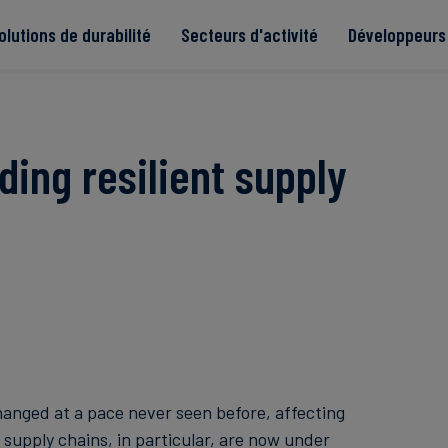
olutions de durabilité
Secteurs d'activité
Développeurs 
de
ding resilient supply
Read more
Read more
tégrité
Read more
Read more
Read more
hanged at a pace never seen before, affecting
l supply chains, in particular, are now under