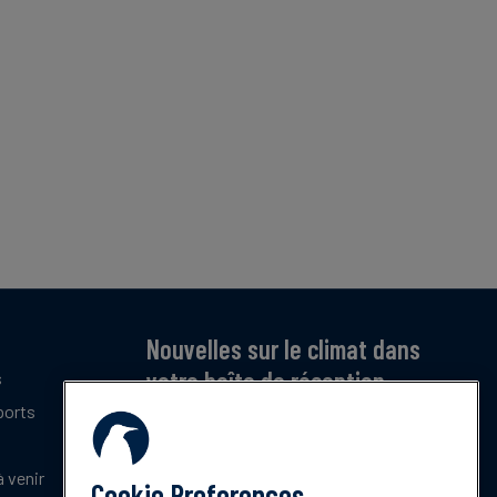
Nouvelles sur le climat dans
votre boîte de réception
s
ports
Inscrivez-vous pour recevoir notre bulletin
mensuel gratuit sur les dernières tendances,
politiques et innovations en matière de climat.
 venir
Cookie Preferences