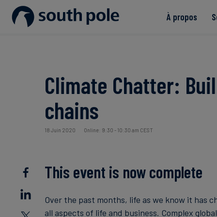
À propos
S
Notre mission
Biens de consommation - Mo
Découvrir nos projets
Guides et rapports
Notre équipe de direction
Énergie et services publics
Événements à venir
Climate Chatter: Buil
Nos bureaux
Agroalimentaire
Blog
chains
Notre engagement envers l'in
Finance durable
Études de cas
18 Juin 2020
Online: 9:30 - 10:30 am CEST
Actualités
This event is now complete
Over the past months, life as we know it has c
all aspects of life and business. Complex globa