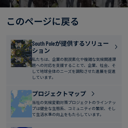
電
ト
実
力・
さ
ガ
このページに戻る
ブ
へ
ス
ロ
の
グ
取
食
South Poleが提供するソリュー
り
ション
品・
組
ケ
飲
み
ー
私たちは、企業の脱炭素化や複雑な気候関連課
料
題への対応を支援することで、企業、社会、そ
ス
して地球全体のニーズを調和させた進展を促進
ス
しています。
サ
タ
ス
デ
プロジェクトマップ
テ
ィ
当社の気候変動対策プロジェクトのラインナッ
ナ
プは健全な生態系、コミュニティの繁栄、そし
ブ
て生活水準の向上をもたらしています。
ニ
ル
ュ