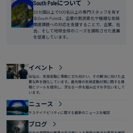
フ
South Poleについて
ー
ァ
ス
20カ国以上で500名以上の専門スタッフを有す
イ
るSouth Poleは、企業の脱炭素化や複雑な気候
関連課題への対応を支援することで、企業、社
ナ
会、そして地球全体のニーズを調和させた進展
ン
を促進しています。
ス
イベント
当社は、気候変動に果敢に立ち向かい、その解決に向けた主
要な声を強化しています。最先端の気候変動対策に関する情
報とツールを提供し、次なる一歩を踏み出すお手伝いをして
います。
ニュース
サステイナビリティに関する最新のニュースを確認
ブログ
当社の専門家や業界の有力者による最新の視点や意見を確認