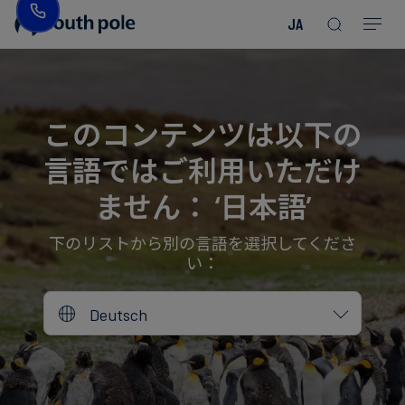
JA
企
消
プ
ガ
業
費
ロ
イ
理
財・
ジ
ド
念
フ
ェ
＆
このコンテンツは以下の
ァ
ク
レ
言語ではご利用いただけ
ッ
ト
ポ
役
シ
を
ー
員
ません： ‘日本語’
Read more
Read more
ョ
見
ト
紹
Read more
Read more
Read more
Read more
Read more
Read more
ン
る
Read more
Read more
介
下のリストから別の言語を選択してくださ
い：
今
エ
後
所
Deutsch
ネ
の
在
ル
イ
地
ギ
ベ
ー・
ン
誠