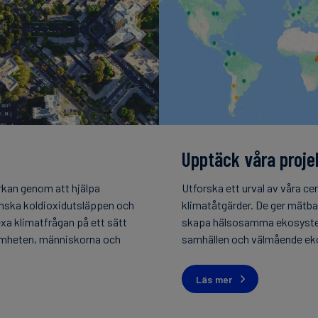
Upptäck våra proje
rkan genom att hjälpa
Utforska ett urval av våra cer
inska koldioxidutsläppen och
klimatåtgärder. De ger mätbar
xa klimatfrågan på ett sätt
skapa hälsosamma ekosyste
amheten, människorna och
samhällen och välmående ek
Läs mer