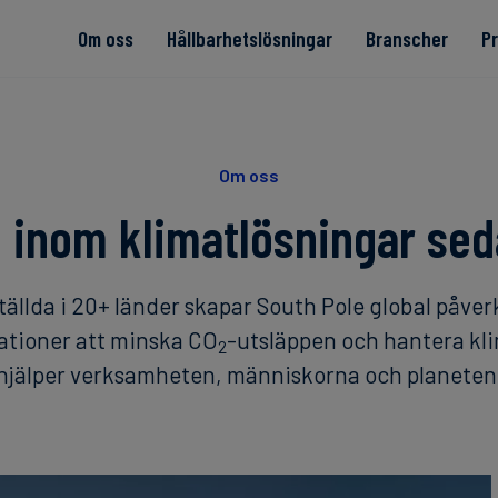
Om oss
Hållbarhetslösningar
Branscher
P
 textil
Om oss
 inom klimatlösningar sed
Read more
Read more
Read more
Read more
Read more
ällda i 20+ länder skapar South Pole global påve
ationer att minska CO
-utsläppen och hantera kl
2
hjälper verksamheten, människorna och planeten