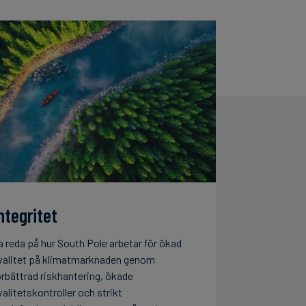
ntegritet
a reda på hur South Pole arbetar för ökad
valitet på klimatmarknaden genom
örbättrad riskhantering, ökade
valitetskontroller och strikt