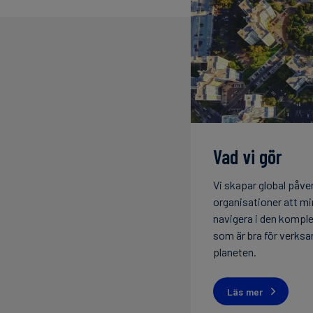
Vad vi gör
Vi skapar global påve
organisationer att m
navigera i den komple
som är bra för verks
planeten.
Läs mer