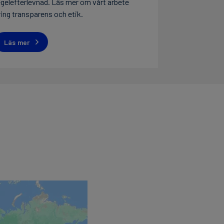
egelefterlevnad. Läs mer om vårt arbete
ring transparens och etik.
Läs mer