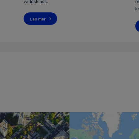
världsklass.
r
k
Läs mer