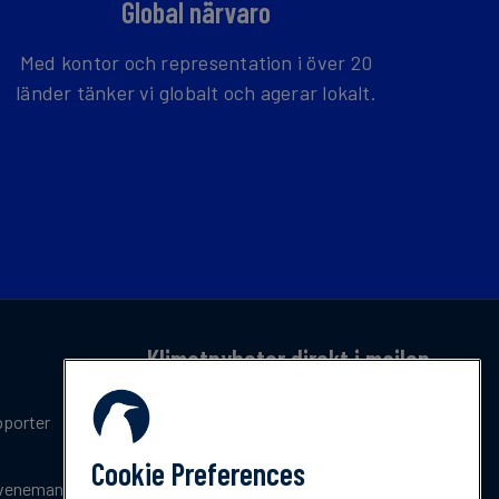
Global närvaro
Med kontor och representation i över 20
länder tänker vi globalt och agerar lokalt.
Klimatnyheter direkt i mailen
Få en månatlig sammanfattning av de senaste
pporter
trenderna, nyheterna, innovationerna och
policyuppdateringar inom klimat.
Cookie Preferences
venemang