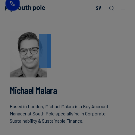
SV
Vår
Konsumentprodukter
Upptäck
Guider
vision
-
våra
och
Mode
projekt
rapporter
&
Vår
textil
ledning
Kommande
evenemang
Energi
Våra
Read more
Read more
och
Read more
Read more
Read more
Read more
Read more
Read more
kontor
Blogg
Read more
Read more
infrastruktur
Michael Malara
Vårt
Fallstudier
Livsmedel
fokus
Based in London, Michael Malara is a Key Account
och
på
Nyheter
Manager at South Pole specialising in Corporate
dryck
integritet
Sustainability & Sustainable Finance.
Hållbara