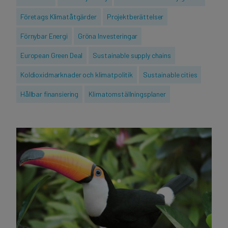
finanser
Företags Klimatåtgärder
Projektberättelser
Förnybar Energi
Gröna Investeringar
European Green Deal
Sustainable supply chains
Koldioxidmarknader och klimatpolitik
Sustainable cities
Hållbar finansiering
Klimatomställningsplaner