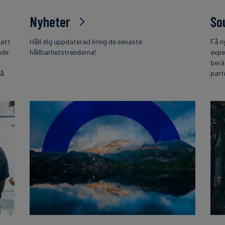
Nyheter
So
 att
Håll dig uppdaterad kring de senaste
Få n
nde
hållbarhetstrenderna!
expe
berä
på
part