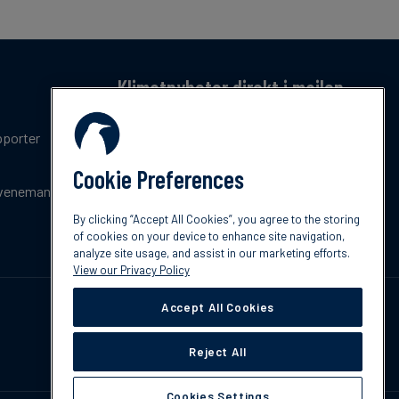
Klimatnyheter direkt i mailen
Få en månatlig sammanfattning av de senaste
pporter
trenderna, nyheterna, innovationerna och
policyuppdateringar inom klimat.
Cookie Preferences
venemang
Prenumerera
By clicking “Accept All Cookies”, you agree to the storing
of cookies on your device to enhance site navigation,
analyze site usage, and assist in our marketing efforts.
View our Privacy Policy
Accept All Cookies
Reject All
Cookies Settings