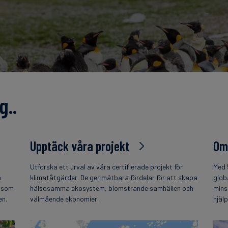
g..
Upptäck våra projekt
Om
Utforska ett urval av våra certifierade projekt för
Med 
h
klimatåtgärder. De ger mätbara fördelar för att skapa
glob
t som
hälsosamma ekosystem, blomstrande samhällen och
mins
en.
välmående ekonomier.
hjäl