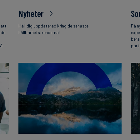
Nyheter
So
 att
Håll dig uppdaterad kring de senaste
Få n
nde
hållbarhetstrenderna!
expe
berä
på
part