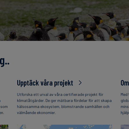
g..
Upptäck våra projekt
Om
Utforska ett urval av våra certifierade projekt för
Med 
h
klimatåtgärder. De ger mätbara fördelar för att skapa
glob
t som
hälsosamma ekosystem, blomstrande samhällen och
mins
en.
välmående ekonomier.
hjäl