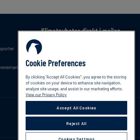
Klimatnyheter direkt i mailen
Få en månatlig sammanfattning av de senaste
pporter
trenderna, nyheterna, innovationerna och
policyuppdateringar inom klimat.
Cookie Preferences
venemang
Prenumerera
By clicking “Accept All Cookies”, you agree to the storing
of cookies on your device to enhance site navigation,
analyze site usage, and assist in our marketing efforts.
View our Privacy Policy
Accept All Cookies
Reject All
Cookies Settings