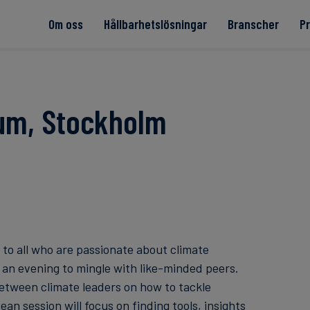
Om oss
Hållbarhetslösningar
Branscher
P
 textil
um, Stockholm
Read more
Read more
Read more
Read more
Read more
to all who are passionate about climate
r an evening to mingle with like-minded peers.
between climate leaders on how to tackle
an session will focus on finding tools, insights