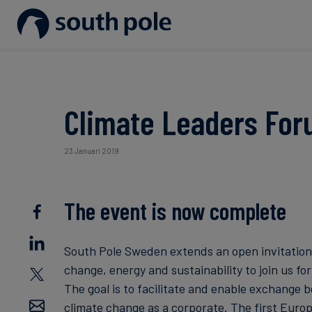
Vår vision
Konsumentprodukter - Mode &
Upptäck våra projekt
Guider och rapporter
Vår ledning
Energi och infrastruktur
Kommande evenemang
Climate Leaders For
Våra kontor
Livsmedel och dryck
Blogg
23 Januari 2019
Vårt fokus på integritet
Hållbara finanser
Fallstudier
The event is now complete
Nyheter
South Pole Sweden extends an open invitation 
change, energy and sustainability to join us fo
The goal is to facilitate and enable exchange 
climate change as a corporate. The first Europe