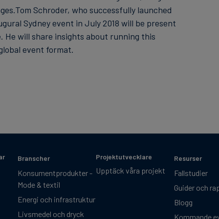
enges.Tom Schroder, who successfully launched
gural Sydney event in July 2018 will be present
 He will share insights about running this
 global event format.
ar
Projektutvecklare
Branscher
Resurser
Upptäck våra projekt
Konsumentprodukter -
Fallstudier
Mode & textil
Guider och ra
Energi och infrastruktur
Blogg
Livsmedel och dryck
Kommande e