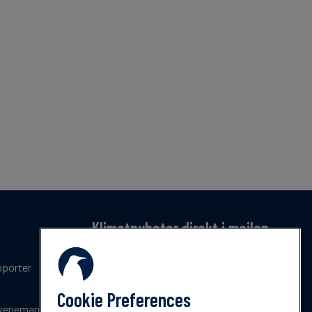
Klimatnyheter direkt i mailen
Få en månatlig sammanfattning av de senaste
pporter
trenderna, nyheterna, innovationerna och
policyuppdateringar inom klimat.
Cookie Preferences
venemang