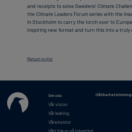
and receipts to solve Swedens' Climate Chall
the Climate Leaders Forum series with the inau
in Stockholm to carry the torch over to Europe.
inspiring new format and turn this into a truly
Return to list
Hållbarhetslösning
Om oss
Vår vision
Vår ledning
Våra kontor
Vårt fokus på integritet