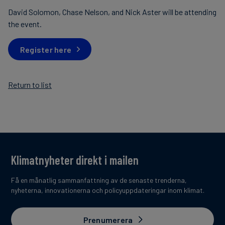
David Solomon, Chase Nelson, and Nick Aster will be attending
the event.
Register here
Return to list
Klimatnyheter direkt i mailen
Få en månatlig sammanfattning av de senaste trenderna,
nyheterna, innovationerna och policyuppdateringar inom klimat.
Prenumerera