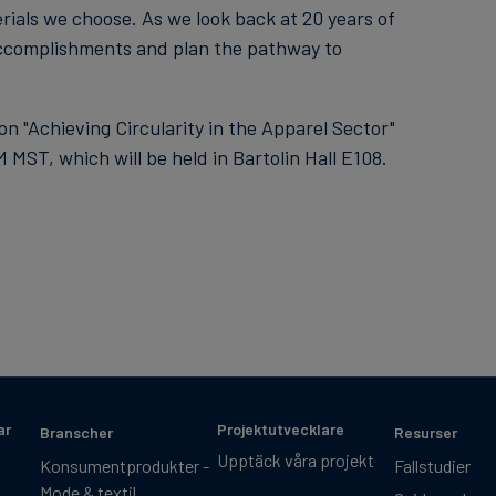
erials we choose. As we look back at 20 years of
 accomplishments and plan the pathway to
n "Achieving Circularity in the Apparel Sector"
ST, which will be held in Bartolin Hall E108.
ar
Projektutvecklare
Branscher
Resurser
Upptäck våra projekt
Konsumentprodukter -
Fallstudier
Mode & textil