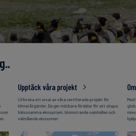
g..
Upptäck våra projekt
Om
Utforska ett urval av våra certifierade projekt för
Med 
h
klimatåtgärder. De ger mätbara fördelar för att skapa
glob
t som
hälsosamma ekosystem, blomstrande samhällen och
mins
en.
välmående ekonomier.
hjäl