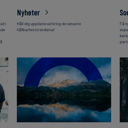
Nyheter
So
 att
Håll dig uppdaterad kring de senaste
Få n
nde
hållbarhetstrenderna!
expe
berä
på
part