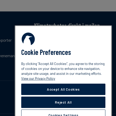
Klimatnyheter direkt i mailen
Få en månatlig sammanfattning av de senaste
pporter
trenderna, nyheterna, innovationerna och
policyuppdateringar inom klimat.
Cookie Preferences
venemang
Prenumerera
By clicking “Accept All Cookies”, you agree to the storing
of cookies on your device to enhance site navigation,
analyze site usage, and assist in our marketing efforts.
View our Privacy Policy
Accept All Cookies
Reject All
Cookies Settings