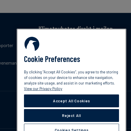
Klimatnyheter direkt i mailen
Få en månatlig sammanfattning av de senaste
pporter
trenderna, nyheterna, innovationerna och
policyuppdateringar inom klimat.
Cookie Preferences
venemang
Prenumerera
By clicking “Accept All Cookies”, you agree to the storing
of cookies on your device to enhance site navigation,
analyze site usage, and assist in our marketing efforts.
View our Privacy Policy
Accept All Cookies
Reject All
Cookies Settings