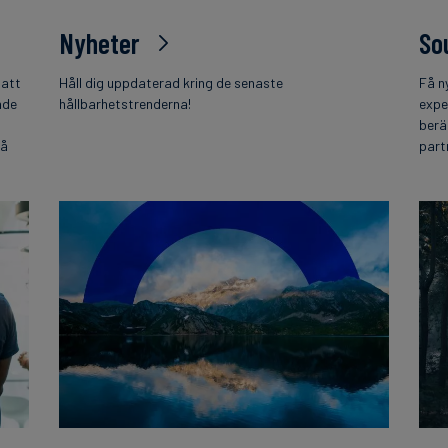
Nyheter
So
 att
Håll dig uppdaterad kring de senaste
Få n
nde
hållbarhetstrenderna!
expe
berä
på
part