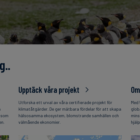
g..
Upptäck våra projekt
Om
Utforska ett urval av våra certifierade projekt för
Med 
h
klimatåtgärder. De ger mätbara fördelar för att skapa
glob
t som
hälsosamma ekosystem, blomstrande samhällen och
mins
en.
välmående ekonomier.
hjäl