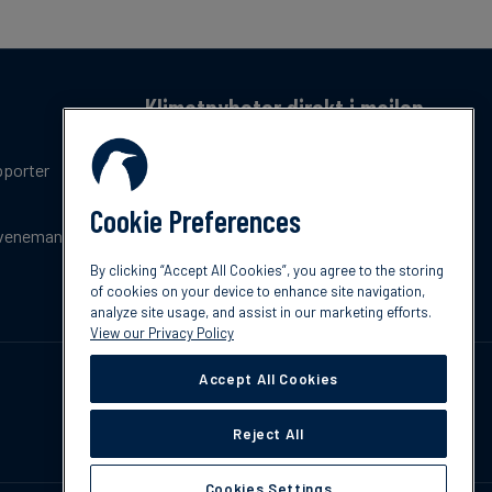
Klimatnyheter direkt i mailen
Få en månatlig sammanfattning av de senaste
pporter
trenderna, nyheterna, innovationerna och
policyuppdateringar inom klimat.
Cookie Preferences
venemang
Prenumerera
By clicking “Accept All Cookies”, you agree to the storing
of cookies on your device to enhance site navigation,
analyze site usage, and assist in our marketing efforts.
View our Privacy Policy
Accept All Cookies
Reject All
Cookies Settings