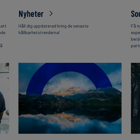
Nyheter
So
 att
Håll dig uppdaterad kring de senaste
Få n
nde
hållbarhetstrenderna!
expe
berä
på
part