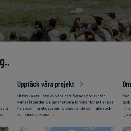
g..
Upptäck våra projekt
Om
Utforska ett urval av våra certifierade projekt för
Med 
h
klimatåtgärder. De ger mätbara fördelar för att skapa
glob
t som
hälsosamma ekosystem, blomstrande samhällen och
mins
en.
välmående ekonomier.
hjäl