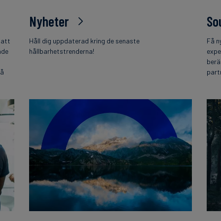
Nyheter
So
 att
Håll dig uppdaterad kring de senaste
Få n
nde
hållbarhetstrenderna!
expe
berä
på
part