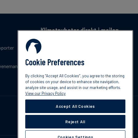
Klimatnyheter direkt i mailen
Få en månatlig sammanfattning av de senaste
pporter
trenderna, nyheterna, innovationerna och
policyuppdateringar inom klimat.
Cookie Preferences
venemang
Prenumerera
By clicking “Accept All Cookies”, you agree to the storing
of cookies on your device to enhance site navigation,
analyze site usage, and assist in our marketing efforts.
View our Privacy Policy
Accept All Cookies
Reject All
Cookies Settings