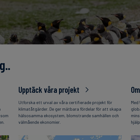
g..
Upptäck våra projekt
Om
Utforska ett urval av våra certifierade projekt för
Med 
h
klimatåtgärder. De ger mätbara fördelar för att skapa
glob
t som
hälsosamma ekosystem, blomstrande samhällen och
mins
en.
välmående ekonomier.
hjäl