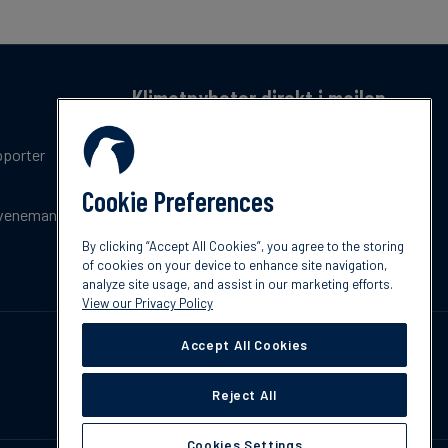
Klimatnyheter direkt i mailen
Få en månatlig sammanfattning av de senaste
pporter
trenderna, nyheterna, innovationerna och
policyuppdateringar inom klimat.
Cookie Preferences
venemang
Prenumerera
By clicking “Accept All Cookies”, you agree to the storing
of cookies on your device to enhance site navigation,
analyze site usage, and assist in our marketing efforts.
View our Privacy Policy
Accept All Cookies
Reject All
Cookies Settings