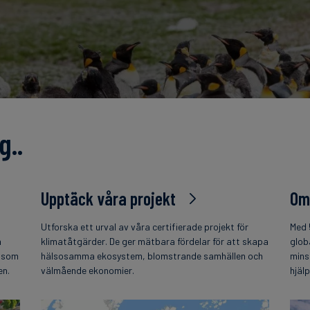
g..
Upptäck våra projekt
Om
Utforska ett urval av våra certifierade projekt för
Med 
h
klimatåtgärder. De ger mätbara fördelar för att skapa
glob
t som
hälsosamma ekosystem, blomstrande samhällen och
mins
en.
välmående ekonomier.
hjäl