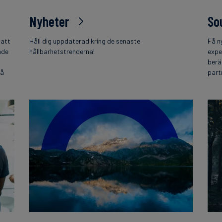
Nyheter
So
 att
Håll dig uppdaterad kring de senaste
Få n
nde
hållbarhetstrenderna!
expe
berä
på
part