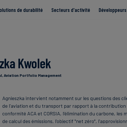
olutions de durabilité
Secteurs d'activité
Développeurs 
de
zka Kwolek
Read more
Read more
tégrité
Read more
Read more
Read more
l, Aviation Portfolio Management
Agnieszka intervient notamment sur les questions des cl
de l'aviation et du transport par rapport à la contribution 
conformité ACA et CORSIA, l'élimination du carbone, les 
de calcul des émissions, l'objectif "net zéro", l'approvisi