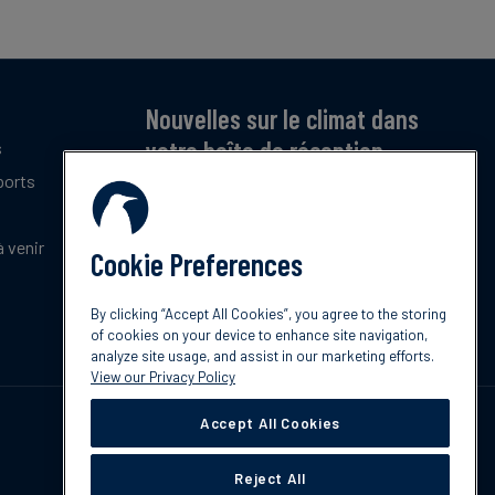
Nouvelles sur le climat dans
votre boîte de réception
s
ports
Inscrivez-vous pour recevoir notre bulletin
mensuel gratuit sur les dernières tendances,
politiques et innovations en matière de climat.
 venir
Cookie Preferences
Abonnez-vous
By clicking “Accept All Cookies”, you agree to the storing
of cookies on your device to enhance site navigation,
analyze site usage, and assist in our marketing efforts.
View our Privacy Policy
Accept All Cookies
Reject All