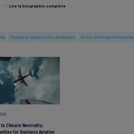
etc.
Lire la biographie complète
Titulaire d'une maîtrise et d'une licence en économie de l'
sciences de la vie de Varsovie et forte d'une expérience 
l'industrie aéronautique au sein de divers départements
ney
Risques et opportunités climatiques
Action climatique d'entreprise
commercial, marketing, et intelligence économique), elle a
notamment pour des cabinets de conseil, des aéroports,
aériennes, des compagnies de manutention mais aussi dan
voyage. Comment end
2020
 to Climate Neutrality:
nities for Business Aviation