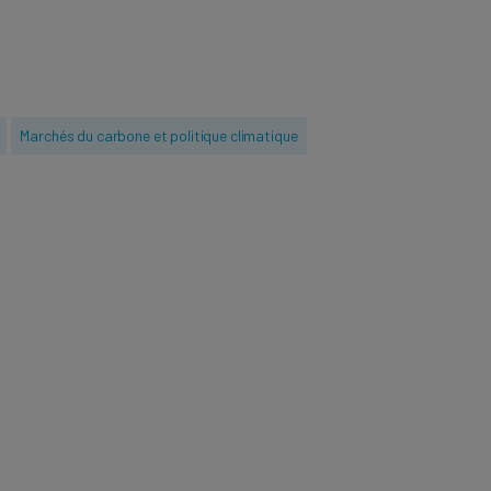
université des
de 20 ans dans
 (développement
Marchés du carbone et politique climatique
 travaillé
 des compagnies
s l'industrie du