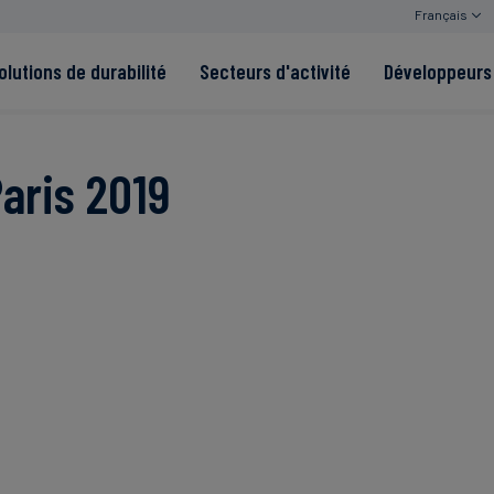
Français
olutions de durabilité
Secteurs d'activité
Développeurs 
de
aris 2019
Read more
Read more
tégrité
Read more
Read more
Read more