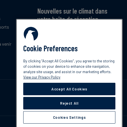
Nouvelles sur le climat dans
votre boîte de réception
s
ports
Inscrivez-vous pour recevoir notre bulletin
mensuel gratuit sur les dernières tendances,
politiques et innovations en matière de climat.
 venir
Cookie Preferences
Abonnez-vous
By clicking “Accept All Cookies”, you agree to the storing
of cookies on your device to enhance site navigation,
analyze site usage, and assist in our marketing efforts.
View our Privacy Policy
Accept All Cookies
Reject All
Cookies Settings