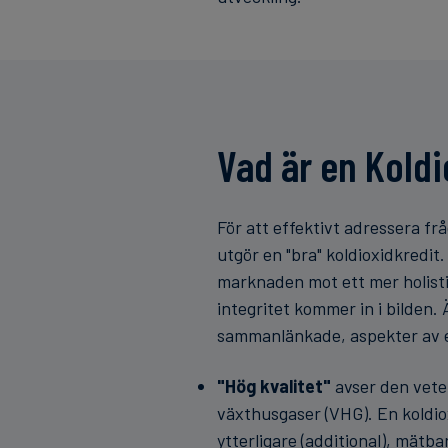
Vad är en Koldi
För att effektivt adressera frå
utgör en "bra" koldioxidkredit.
marknaden mot ett mer holistis
integritet kommer in i bilden
sammanlänkade, aspekter av e
"Hög kvalitet"
avser den vete
växthusgaser (VHG). En koldiox
ytterligare (additional), mätb