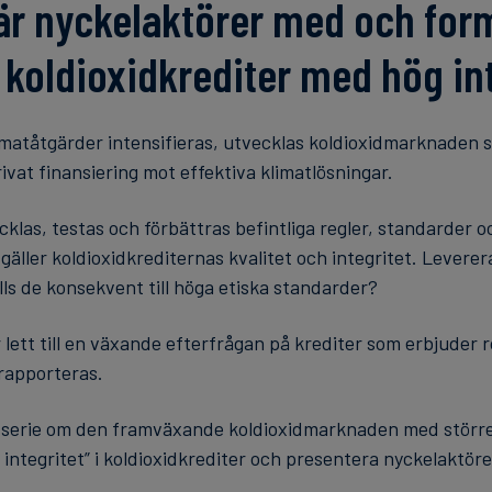
 är nyckelaktörer med och for
 koldioxidkrediter med hög int
limatåtgärder intensifieras, utvecklas koldioxidmarknaden s
ivat finansiering mot effektiva klimatlösningar.
klas, testas och förbättras befintliga regler, standarder 
 gäller koldioxidkrediternas kvalitet och integritet. Leverer
ls de konsekvent till höga etiska standarder?
r lett till en växande efterfrågan på krediter som erbjuder 
rapporteras.
n serie om den framväxande koldioxidmarknaden med större 
ög integritet” i koldioxidkrediter och presentera nyckelaktö