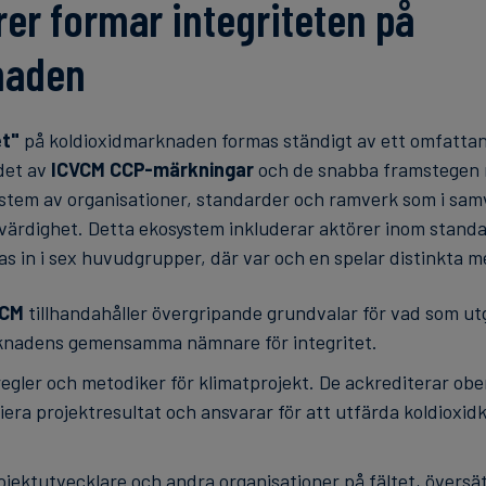
er formar integriteten på
naden
et"
på koldioxidmarknaden formas ständigt av ett omfattand
det av
ICVCM CCP-märkningar
och de snabba framstegen m
ystem av organisationer, standarder och ramverk som i sa
värdighet. Detta ekosystem inkluderar aktörer inom stand
as in i sex huvudgrupper, där var och en spelar distinkta 
VCM
tillhandahåller övergripande grundvalar för vad som ut
marknadens gemensamma nämnare för integritet.
regler och metodiker för klimatprojekt. De ackrediterar ob
ifiera projektresultat och ansvarar för att utfärda koldioxid
rojektutvecklare och andra organisationer på fältet, översät