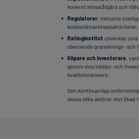
konkret klimatåtgärd och tillh
Regulatorer
, inklusive statli
koldioxidmarknadsaktiviteter.
Ratinginstitut
utvecklar sina 
oberoende gransknings- och t
Köpare och investerare
, van
genom sina inköps- och investe
kvalitetsramverk.
Den kontinuerliga omformninge
dessa olika aktörer mot ökad tr