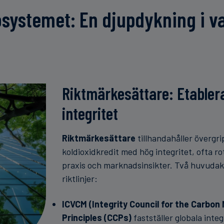
osystemet: En djupdykning i var
Riktmärkesättare: Etabler
integritet
Riktmärkesättare
tillhandahåller övergr
koldioxidkredit med hög integritet, ofta ro
praxis och marknadsinsikter. Två huvudak
riktlinjer:
ICVCM (Integrity Council for the Carbon
Principles (CCPs)
fastställer globala inte