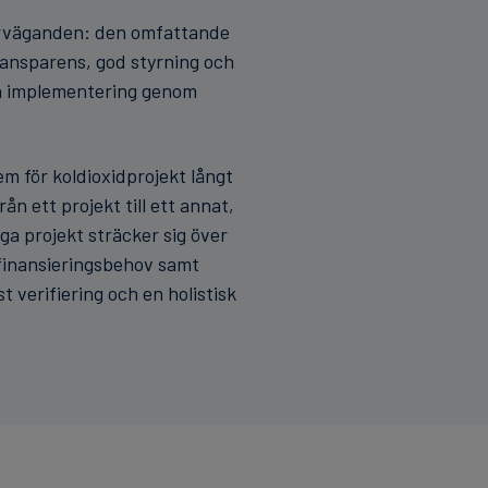
erväganden: den omfattande
ransparens, god styrning och
och implementering genom
m för koldioxidprojekt långt
ån ett projekt till ett annat,
a projekt sträcker sig över
 finansieringsbehov samt
 verifiering och en holistisk