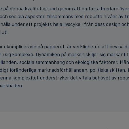
e på denna kvalitetsgrund genom att omfatta bredare öv
 och sociala aspekter, tillsammans med robusta nivåer av t
hålls under ett projekts hela livscykel, från dess design 
lut.
r okomplicerade på papperet, är verkligheten att bevisa de
r i sig komplexa. Dynamiken på marken skiljer sig markant fr
ållanden, sociala sammanhang och ekologiska faktorer. Mång
digt föränderliga marknadsförhållanden, politiska skiften,
enna komplexitet understryker det vitala behovet av robust
dmarknaden.