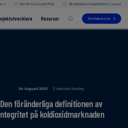
ka
Karriär hos South Pole
Vår digitala klimatplattform Luumo
rojektutvecklare
Resurser
Kontakta oss
Read more
Read more
Read more
Read more
Read more
04 Augusti 2025
5 minuters läsning
Den föränderliga definitionen av
integritet på koldioxidmarknaden