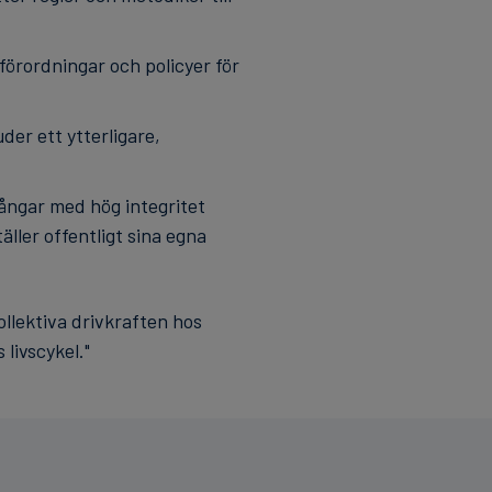
 förordningar och policyer för
der ett ytterligare,
lgångar med hög integritet
ller offentligt sina egna
llektiva drivkraften hos
 livscykel."