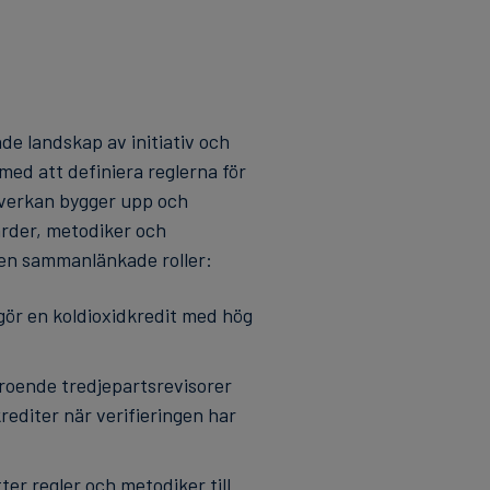
e landskap av initiativ och
ed att definiera reglerna för
mverkan bygger upp och
arder, metodiker och
men sammanlänkade roller:
gör en koldioxidkredit med hög
eroende tredjepartsrevisorer
krediter när verifieringen har
ter regler och metodiker till