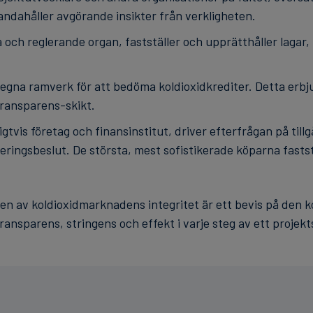
andahåller avgörande insikter från verkligheten.
ga och reglerande organ, fastställer och upprätthåller lagar,
egna ramverk för att bedöma koldioxidkrediter. Detta erbju
ransparens-skikt.
ligtvis företag och finansinstitut, driver efterfrågan på til
ringsbeslut. De största, mest sofistikerade köparna faststä
n av koldioxidmarknadens integritet är ett bevis på den ko
ansparens, stringens och effekt i varje steg av ett projekts