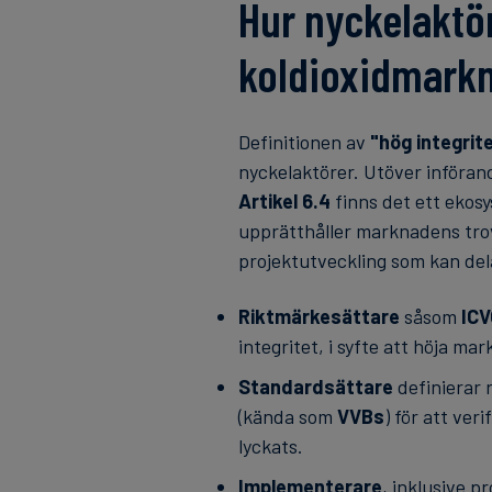
Hur nyckelaktör
koldioxidmark
Definitionen av
"hög integrit
nyckelaktörer. Utöver införan
Artikel 6.4
finns det ett ekos
upprätthåller marknadens tro
projektutveckling som kan del
Riktmärkesättare
såsom
IC
integritet, i syfte att höja 
Standardsättare
definierar 
(kända som
VVBs
) för att ver
lyckats.
Implementerare
, inklusive p