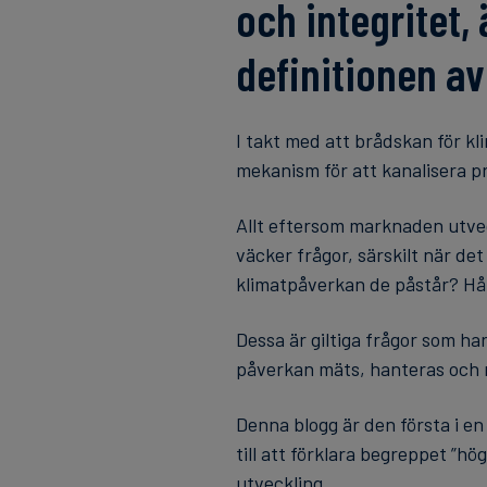
och integritet,
definitionen av
I takt med att brådskan för k
mekanism för att kanalisera pr
Allt eftersom marknaden utvec
väcker frågor, särskilt när det
klimatpåverkan de påstår? Hål
Dessa är giltiga frågor som ha
påverkan mäts, hanteras och 
Denna blogg är den första i e
till att förklara begreppet ”h
utveckling.