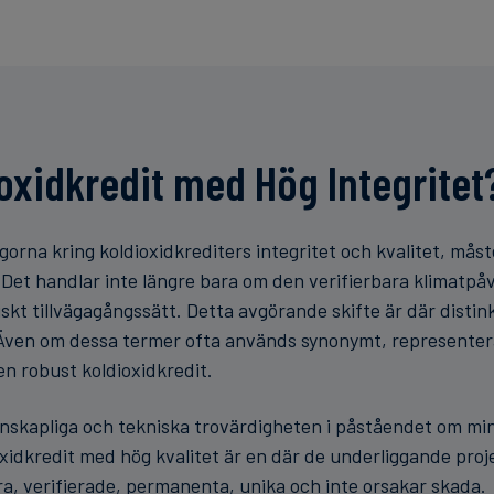
oxidkredit med Hög Integritet
gorna kring koldioxidkrediters integritet och kvalitet, måst
 Det handlar inte längre bara om den verifierbara klimatpåve
kt tillvägagångssätt. Detta avgörande skifte är där distin
. Även om dessa termer ofta används synonymt, representer
n robust koldioxidkredit.
nskapliga och tekniska trovärdigheten i påståendet om min
idkredit med hög kvalitet är en där de underliggande proje
ara, verifierade, permanenta, unika och inte orsakar skada.