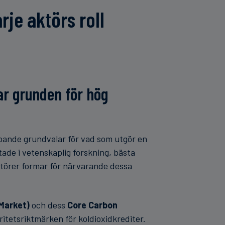
je aktörs roll
ar grunden för hög
ipande grundvalar för vad som utgör en
tade i vetenskaplig forskning, bästa
törer formar för närvarande dessa
 Market)
och dess
Core Carbon
gritetsriktmärken för koldioxidkrediter.