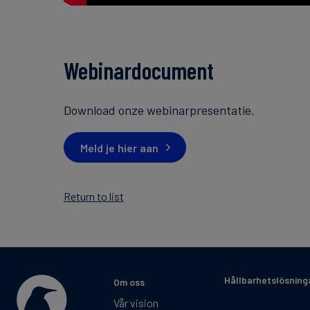
Webinardocument
Download onze webinarpresentatie.
Meld je hier aan
Return to list
Hållbarhetslösning
Om oss
Vår vision