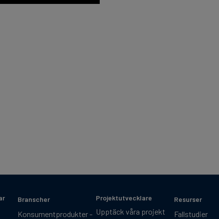
ar
Projektutvecklare
Branscher
Resurser
Upptäck våra projekt
Konsumentprodukter -
Fallstudier