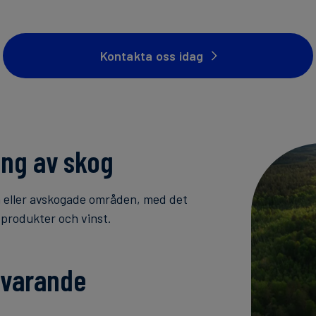
Kontakta oss idag
ing av skog
da eller avskogade områden, med det
 produkter och vinst.
evarande