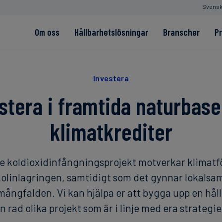
Svens
Om oss
Hållbarhetslösningar
Branscher
P
 textil
Investera
stera i framtida naturbas
klimatkrediter
Read more
Read more
Read more
Read more
Read more
 koldioxidinfångningsprojekt motverkar klimat
olinlagringen, samtidigt som det gynnar lokalsa
mångfalden. Vi kan hjälpa er att bygga upp en hållb
n rad olika projekt som är i linje med era strategie