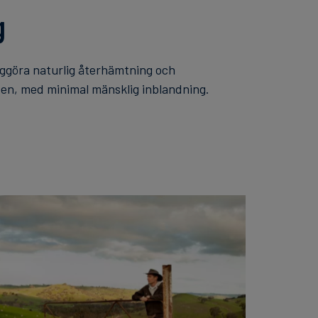
g
liggöra naturlig återhämtning och
den, med minimal mänsklig inblandning.