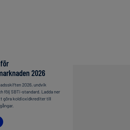
för
dmarknaden 2026
adsskiften 2026, undvik
h följ SBTi-standard. Ladda ner
tt göra koldioxidkrediter till
lgångar.