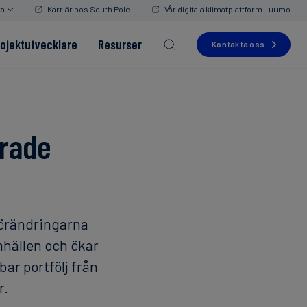
ka
Karriär hos South Pole
Vår digitala klimatplattform Luumo
rojektutvecklare
Resurser
Kontakta oss
erade
Read more
Read more
Read more
Read more
Read more
förändringarna
mhällen och ökar
ar portfölj från
r.