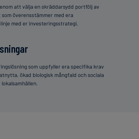
genom att välja en skräddarsydd portfölj av
kt som överensstämmer med era
linje med er investeringsstrategi.
sningar
ngslösning som uppfyller era specifika krav
tnytta, ökad biologisk mångfald och sociala
 lokalsamhällen.