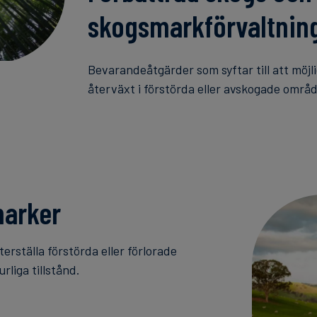
skogsmarkförvaltnin
Bevarandeåtgärder som syftar till att möj
återväxt i förstörda eller avskogade områ
marker
erställa förstörda eller förlorade
urliga tillstånd.