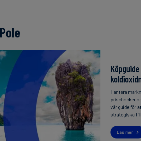
Pole
Köpguide 
koldioxi
Hantera markn
prischocker oc
vår guide för a
strategiska til
Läs mer