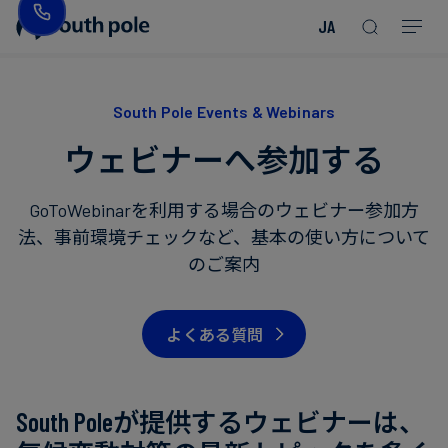
JA
企
消
プ
ガ
業
費
ロ
イ
理
財・
ジ
ド
South Pole Events & Webinars
念
フ
ェ
＆
ウェビナーへ参加する
ァ
ク
レ
ッ
ト
ポ
役
シ
を
ー
GoToWebinarを利用する場合のウェビナー参加方
員
Read more
Read more
ョ
見
ト
法、事前環境チェックなど、基本の使い方について
紹
Read more
Read more
Read more
Read more
Read more
Read more
ン
る
のご案内
Read more
Read more
介
今
エ
後
所
よくある質問
ネ
の
在
ル
イ
地
ギ
ベ
South Poleが提供するウェビナーは、
ー・
ン
誠