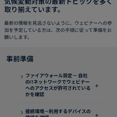
気候変動対策の最新トピックを多く
電
ト
実
取り揃えています。
力・
さ
ガ
ケ
へ
最新の情報を見逃さないように、ウェビナーへの参
ス
ー
の
加を予定している方は、次の手順に従って準備をお
ス
取
願いします。
食
ス
り
品・
タ
組
飲
デ
み
事前準備
料
ィ
ファイアウォール設定－ 自社
サ
ニ
のITネットワークでウェビナー
ス
ュ
へのアクセスが許可されている
テ
ー
かを確認
ナ
ス
ブ
ル
接続環境－利用するデバイスの