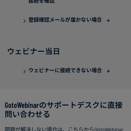
接続を確認
フ
ァ
イ
登録確認メールが届かない場合
ナ
ン
ス
ウェビナー当日
Goto Appに
必要な最低限のファイアウォール設
ウェビナーに接続できない場合
定
GotoWebinar アプリケーシ
ョンに必要な最低限のファイアウォ
ール設定
GotoWebinarのサポートデスクに直接
問い合わせる
問題が解決しない場合は、
こちらから
GotoWebinar