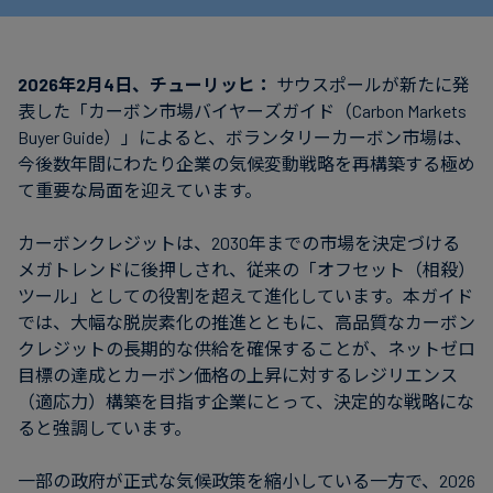
フ
ァ
イ
2026年2月4日、チューリッヒ：
サウスポールが新たに発
ナ
表した「カーボン市場バイヤーズガイド（Carbon Markets
ン
Buyer Guide）」によると、ボランタリーカーボン市場は、
ス
今後数年間にわたり企業の気候変動戦略を再構築する極め
て重要な局面を迎えています。
カーボンクレジットは、2030年までの市場を決定づける
メガトレンドに後押しされ、従来の「オフセット（相殺）
ツール」としての役割を超えて進化しています。本ガイド
では、大幅な脱炭素化の推進とともに、高品質なカーボン
クレジットの長期的な供給を確保することが、ネットゼロ
目標の達成とカーボン価格の上昇に対するレジリエンス
（適応力）構築を目指す企業にとって、決定的な戦略にな
ると強調しています。
一部の政府が正式な気候政策を縮小している一方で、2026