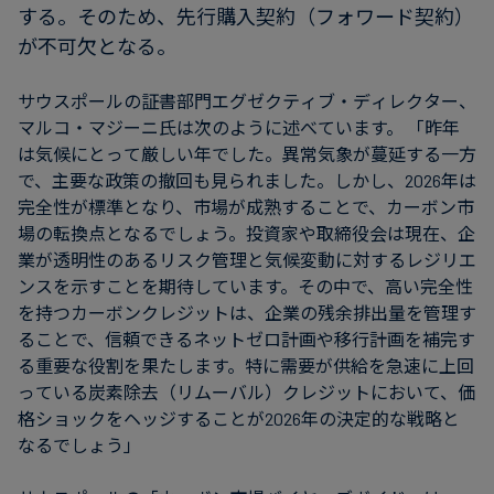
する。そのため、先行購入契約（フォワード契約）
が不可欠となる。
サウスポールの証書部門エグゼクティブ・ディレクター、
マルコ・マジーニ氏は次のように述べています。 「昨年
は気候にとって厳しい年でした。異常気象が蔓延する一方
で、主要な政策の撤回も見られました。しかし、2026年は
完全性が標準となり、市場が成熟することで、カーボン市
場の転換点となるでしょう。投資家や取締役会は現在、企
業が透明性のあるリスク管理と気候変動に対するレジリエ
ンスを示すことを期待しています。その中で、高い完全性
を持つカーボンクレジットは、企業の残余排出量を管理す
ることで、信頼できるネットゼロ計画や移行計画を補完す
る重要な役割を果たします。特に需要が供給を急速に上回
っている炭素除去（リムーバル）クレジットにおいて、価
格ショックをヘッジすることが2026年の決定的な戦略と
なるでしょう」