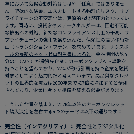
年において気候変動対策はもはや「任意」ではありませ
ん。記録的な猛暑、エスカレートする物理的リスク、サプ
ライチェーンの不安定化は、実質的な財務圧力となってい
ます。同時に、投資家やステークホルダーは、回避不可能
な排出への対処、新たなコンプライアンス制度の予測、サ
プライチェーンの強化を盛り込んだ、信頼性の高い移行計
画（トランジション・プラン）を求めています。
サウスポ
ールの最新のネットゼロ報告書によると
、金融機関の約4
分の3（73%）が投資先企業にカーボンクレジット戦略を
持つことを望んでおり、77%が移行計画を持つ企業を融資
対象としてより魅力的だと考えています。高品質なクレジ
ットの世界的な
需要は2030
年までに7倍に増加すると予測
されており、企業は今すぐ準備を整える必要があります。
こうした背景を踏まえ、2026年以降のカーボンクレジッ
ト購入決定を左右する4つのテーマは以下の通りです：
完全性（インテグリティ）：
完全性とデジタル化