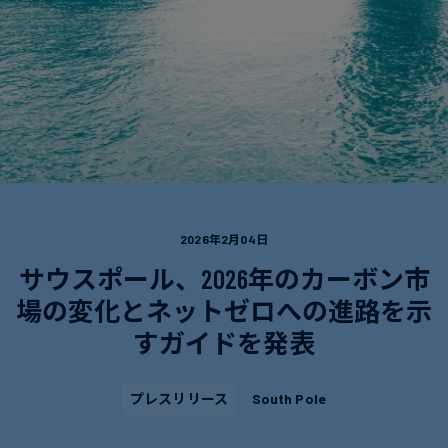
電
ト
実
力・
さ
ガ
ケ
へ
ス
ー
の
ス
取
食
ス
り
品・
タ
組
飲
デ
み
料
ィ
2026年2月04日
サウスポール、2026年のカーボン市
サ
ニ
場の変化とネットゼロへの進路を示
ス
ュ
すガイドを発表
テ
ー
ナ
ス
ブ
プレスリリース
South Pole
ル