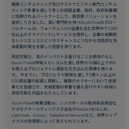
開発コンサルティング及びサステナビリティ専門コンサル
ティング事業を通して多くの民間企業、政府、政府系機関
に信頼されるパートナーとして、脱炭素ソリューションを
提供してきました。高い専門性を持つSouth Poleのグロー
バルチームは、フォーチュン500企業を含む世界中で1,000
社以上のクライアントにサービスを提供し、企業の長期的
なレジリエンスとビジネスチャンスにつながる包括的な気
候変動対策を支援した経歴を誇ります。
測定可能な、真のインパクトを届けることを使命のもと、
South Poleは市場メカニズムを通し世界50カ国以上で850
を超えるプロジェクトに資金を注ぎ込んだ実績を誇りま
す。 今までに、プロジェクト開発を通して2億トン以上の
CO2排出量の削減に貢献し、複数のセクターにおいて低炭
素化を加速させ、気候変動の影響を最も受けやすい地域に
測定可能な利益をもたらしています。
South Poleの事業活動は、シンガポールの政府系投資会社
テマセクホールディングス子会社のGenZeroをはじめ、
Lightrock、Corisol、Salesforce Venturesなど、世界トップ
クラスの投資家によって支えられています。