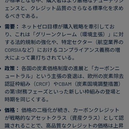
が標準となる中、購入者はより厳格なデューデリジ
ェンスと、クレジット品質のさらなる標準化を求め
るべきである。
需要：
ネットゼロ目標が購入戦略を牽引してお
り、これは「グリーンクレーム（環境主張）」に対
する法的規制の強化や、特定セクター（航空業界の
CORSIAなど）におけるコンプライアンス義務の増
大によって裏打ちされている。
政策：
各国の炭素価格制度の進展と「カーボンニ
ュートラル」という主張の衰退は、欧州の炭素除去
認証枠組み（CRCF）やCBAM（炭素国境調整措置）
の第1財務フェーズといった新しい枠組みの登場と
時期を同じくする。
価格：
価格の二極化が続き、カーボンクレジット
が戦略的なアセットクラス（資産クラス）として認
識されることで、高品質なクレジットの価格は上昇