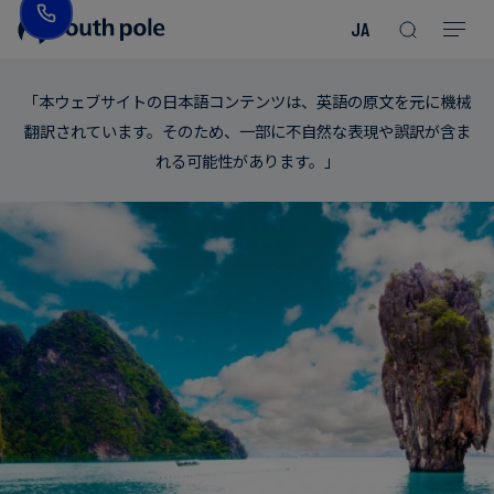
JA
企
消
プ
ガ
業
費
ロ
イ
「本ウェブサイトの日本語コンテンツは、英語の原文を元に機械
理
財・
ジ
ド
翻訳されています。そのため、一部に不自然な表現や誤訳が含ま
念
フ
ェ
＆
れる可能性があります。」
ァ
ク
レ
ッ
ト
ポ
役
シ
を
ー
員
Read more
Read more
ョ
見
ト
紹
Read more
Read more
Read more
Read more
Read more
Read more
ン
る
Read more
Read more
介
今
エ
後
所
ネ
の
在
ル
イ
地
ギ
ベ
ー・
ン
誠