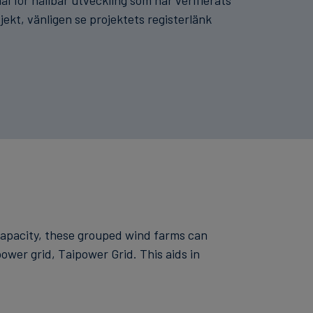
ål för hållbar utveckling som har verifierats
jekt, vänligen se projektets registerlänk
 capacity, these grouped wind farms can
wer grid, Taipower Grid. This aids in