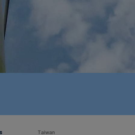
s
Taiwan