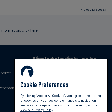
Project ID: 300933
information, click here
.
Klimatnyheter direkt i mailen
Få en månatlig sammanfattning av de senaste
pporter
trenderna, nyheterna, innovationerna och
policyuppdateringar inom klimat.
Cookie Preferences
venemang
Prenumerera
By clicking “Accept All Cookies”, you agree to the storing
of cookies on your device to enhance site navigation,
analyze site usage, and assist in our marketing efforts.
View our Privacy Policy