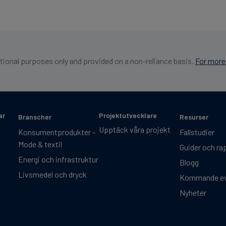
ational purposes only and provided on a non-reliance basis.
For more 
ar
Projektutvecklare
Branscher
Resurser
Upptäck våra projekt
Konsumentprodukter -
Fallstudier
Mode & textil
Guider och ra
Energi och infrastruktur
Blogg
Livsmedel och dryck
Kommande e
Nyheter