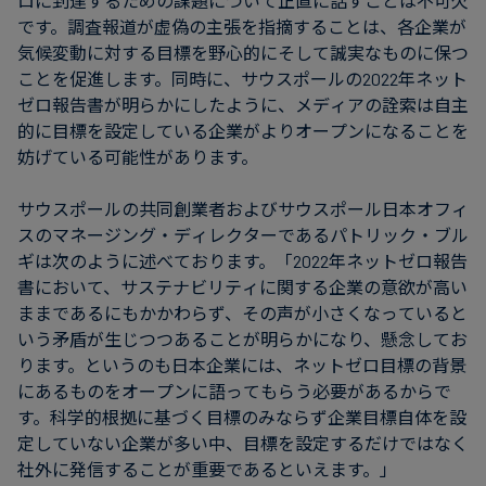
ロに到達するための課題について正直に話すことは不可欠
です。調査報道が虚偽の主張を指摘することは、各企業が
気候変動に対する目標を野心的にそして誠実なものに保つ
ことを促進します。同時に、サウスポールの2022年ネット
ゼロ報告書が明らかにしたように、メディアの詮索は自主
的に目標を設定している企業がよりオープンになることを
妨げている可能性があります。
サウスポールの共同創業者およびサウスポール日本オフィ
スのマネージング・ディレクターであるパトリック・ブル
ギは次のように述べております。「2022年ネットゼロ報告
書において、サステナビリティに関する企業の意欲が高い
ままであるにもかかわらず、その声が小さくなっていると
いう矛盾が生じつつあることが明らかになり、懸念してお
ります。というのも日本企業には、ネットゼロ目標の背景
にあるものをオープンに語ってもらう必要があるからで
す。科学的根拠に基づく目標のみならず企業目標自体を設
定していない企業が多い中、目標を設定するだけではなく
社外に発信することが重要であるといえます。」