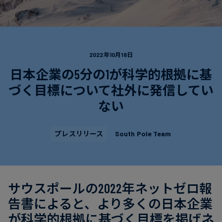
電
ト
実
力・
さ
ガ
ケ
へ
ス
ー
の
2022年10月18日
ス
取
日本企業の5分の1が科学的根拠に基
食
ス
り
品・
タ
づく目標について社外に発信してい
組
飲
デ
ない
み
料
ィ
プレスリリース
South Pole Team
サ
ニ
ス
ュ
テ
ー
ナ
ス
サウスポールの2022年ネットゼロ報
ブ
告書によると、より多くの日本企業
ル
が科学的根拠に基づく目標を掲げネ