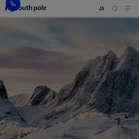
JA
企
消
プ
ガ
業
費
ロ
イ
理
財・
ジ
ド
念
フ
ェ
＆
ァ
ク
レ
ッ
ト
ポ
役
シ
を
ー
員
Read more
Read more
ョ
見
ト
紹
Read more
Read more
Read more
Read more
Read more
Read more
ン
る
Read more
Read more
介
今
エ
後
所
ネ
の
在
ル
イ
地
ギ
ベ
ー・
ン
誠