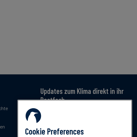
Updates zum Klima direkt in ihr
Postfach
chte
Jetzt anmelden – für monatliche Updates zu
Klimatrends, Regulierung und Innovation.
Kostenlos & kompakt.
gen
Cookie Preferences