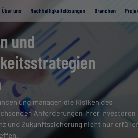
Über uns
Nachhaltigkeitslösungen
Branchen
Proje
te
en und
keitsstrategien
Read more
Read more
rität
n
Read more
Read more
Read more
hancen und managen die Risiken des
chsenden Anforderungen Ihrer Investoren 
z und Zukunftssicherung nicht nur erfülle
effen.