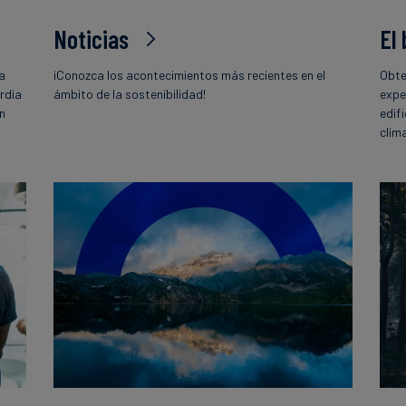
Noticias
El
la
¡Conozca los acontecimientos más recientes en el
Obte
rdia
ámbito de la sostenibilidad!
expe
ón
edif
o
clim