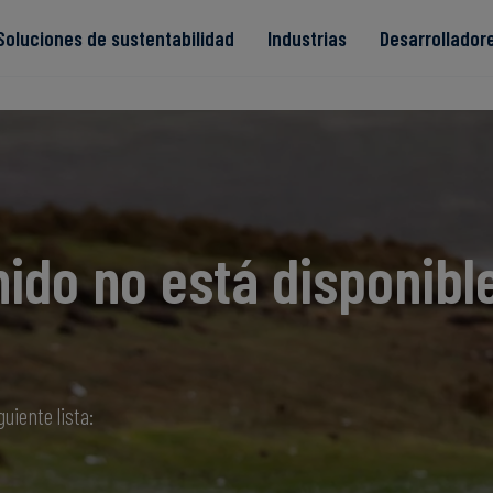
Soluciones de sustentabilidad
Industrias
Desarrollador
s
ido no está disponibl
Read more
Read more
ntegridad
Read more
Read more
Read more
guiente lista: