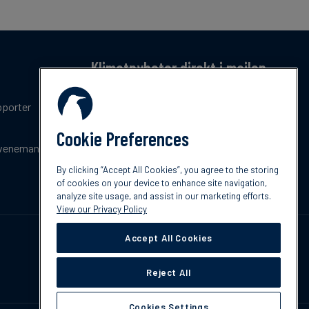
Klimatnyheter direkt i mailen
Få en månatlig sammanfattning av de senaste
pporter
trenderna, nyheterna, innovationerna och
policyuppdateringar inom klimat.
Cookie Preferences
venemang
Prenumerera
By clicking “Accept All Cookies”, you agree to the storing
of cookies on your device to enhance site navigation,
analyze site usage, and assist in our marketing efforts.
View our Privacy Policy
Accept All Cookies
Reject All
Cookies Settings