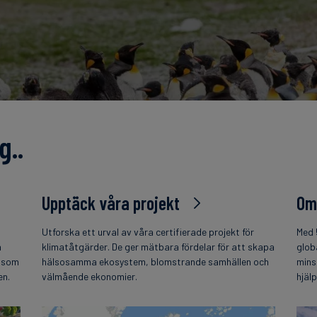
g..
Upptäck våra projekt
Om
Utforska ett urval av våra certifierade projekt för
Med 
h
klimatåtgärder. De ger mätbara fördelar för att skapa
glob
t som
hälsosamma ekosystem, blomstrande samhällen och
mins
en.
välmående ekonomier.
hjäl