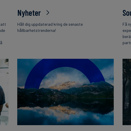
Nyheter
So
 att
Håll dig uppdaterad kring de senaste
Få n
nde
hållbarhetstrenderna!
expe
berä
på
part