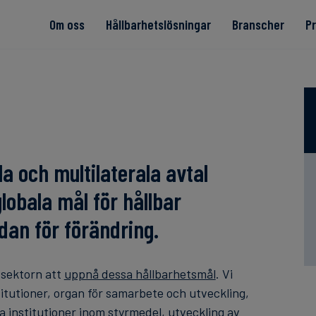
Om oss
Hållbarhetslösningar
Branscher
P
 textil
a och multilaterala avtal
Read more
Read more
Read more
Read more
Read more
obala mål för hållbar
dan för förändring.
 sektorn att
uppnå dessa hållbarhetsmål
. Vi
titutioner, organ för samarbete och utveckling,
la institutioner inom styrmedel, utveckling av