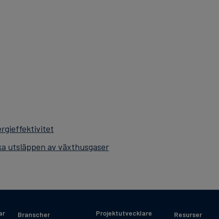
gieffektivitet
ska utsläppen av växthusgaser
ar
Projektutvecklare
Branscher
Resurser