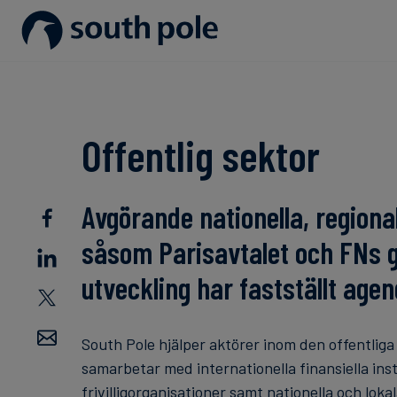
Vår vision
Konsumentprodukter - Mode &
Upptäck våra projekt
Guider och rapporter
Vår ledning
Energi och infrastruktur
Kommande evenemang
Offentlig sektor
Våra kontor
Livsmedel och dryck
Blogg
Avgörande nationella, regional
Vårt fokus på integritet
Hållbara finanser
Fallstudier
såsom Parisavtalet och FNs gl
Nyheter
utveckling har fastställt agen
South Pole hjälper aktörer inom den offentliga
samarbetar med internationella finansiella ins
frivilligorganisationer samt nationella och loka